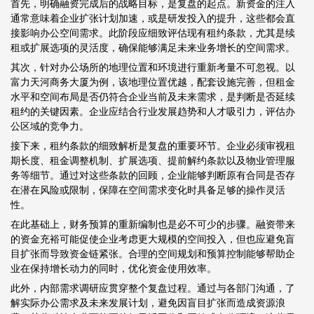
首先，明确融资完成后的战略目标，是复盘的起点。新资金的注入
通常意味着企业扩张计划加速，或是研发投入的提升，这些都会直
接影响办公空间需求。此阶段应细致评估现有租约条款，尤其是续
租或扩展选项的灵活度，确保能够满足未来业务增长的空间需求。
其次，针对办公场所的地理位置和环境进行重新考量不可忽视。以
富力天河商务大厦为例，该地理位置优越，配套设施完善，但租金
水平和空间布局是否仍符合企业当前及未来需求，是判断是否延续
租约的关键因素。企业应结合行业发展趋势和人才吸引力，评估办
公区域的竞争力。
接下来，租约条款的细致解析是复盘的重要环节。企业必须审视租
期长度、租金调整机制、扩展选项、提前解约条款以及物业管理服
务等细节。通过对这些条款的回顾，企业能够判断原有合同是否存
在潜在风险或限制，保障在空间需求变化时具备足够的操作灵活
性。
在此基础上，财务预算的重新编制也是必不可少的步骤。融资带来
的资金充裕可能促使企业考虑更大规模的空间投入，但也应避免盲
目扩张而导致资金链紧张。合理的空间规划和预算控制能够帮助企
业在保持增长动力的同时，优化资金使用效率。
此外，内部需求调研应贯穿整个复盘过程。通过与各部门沟通，了
解实际办公需求及未来发展计划，避免因盲目扩张而造成资源浪