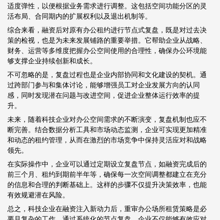
适度弹性，以便根据业务需求进行调整。这包括空间功能分区的灵
活布局、合同期内的扩展权利以及退出机制等。
综合来看，融资后对原有办公租约进行节点式复盘，既是对过去决
策的检视，也是为未来发展铺路的重要举措。它帮助企业从战略、
财务、运营等多维度把握办公空间使用的合理性，确保办公环境能
够支撑企业持续创新和成长。
不可忽略的是，复盘过程也是企业内部协同和文化建设的契机。通
过跨部门参与和集体讨论，能够增强员工对企业发展方向的认同
感，同时发现潜在问题与改进空间，促进企业整体运行效率的提
升。
未来，随着科技企业对办公空间需求的不断演变，复盘机制也应不
断完善。结合数据分析工具和市场动态监测，企业可实现更加精准
和动态的租约管理，从而在激烈的市场竞争中保持灵活应对和战略
领先。
在实际操作中，企业可以通过定期设立复盘节点，如融资完成后的
前三个月、租约到期前半年等，确保每一次空间调整都建立在充分
的信息和合理的判断基础上。这样的步骤不仅提升决策效率，也能
有效规避潜在风险。
总之，科技企业在融资注入新动力后，重审办公场所租赁策略是必
要且复杂的工作。通过系统化的节点复盘，企业不仅能够有效应对