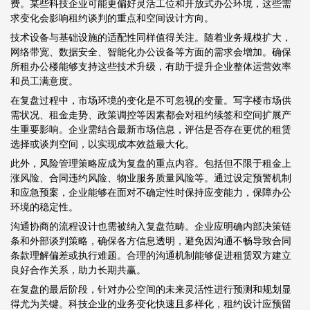
费。某些科技企业可能更偏好灵活工位和开放式办公环境，这些需
求变化会影响租约谈判的重点和空间设计方向。
技术设备与基础设施的适配性同样值得关注。随着业务规模扩大，
网络带宽、数据安全、智能化办公设备等方面的需求会增加。确保
所租办公楼能够支持这些技术升级，有助于提升企业整体运营效率
和员工满意度。
在复盘过程中，市场环境的变化是不可忽视的变量。写字楼市场供
需状况、租金走势、政策调控等因素都会对租约续签和空间扩展产
生重要影响。企业需结合最新市场信息，评估是否存在更优的租赁
选择或谈判空间，以实现成本效益最大化。
此外，风险管理策略应成为复盘的重点内容。包括但不限于租金上
涨风险、合同违约风险、物业服务质量风险等。通过设定预警机制
和应急预案，企业能够在面对不确定性时保持应变能力，保障办公
环境的稳定性。
沟通协商的流程设计也需被纳入复盘范畴。企业应明确内部决策链
条和外部谈判策略，确保各方信息透明，避免因沟通不畅导致合同
条款理解偏差或执行难题。合理的沟通机制能够促进租赁双方建立
良好合作关系，助力长期共赢。
在复盘的最后阶段，针对办公空间的未来灵活性进行预测和规划显
得尤为关键。科技企业的业务变化快速且多样化，租约设计应预留